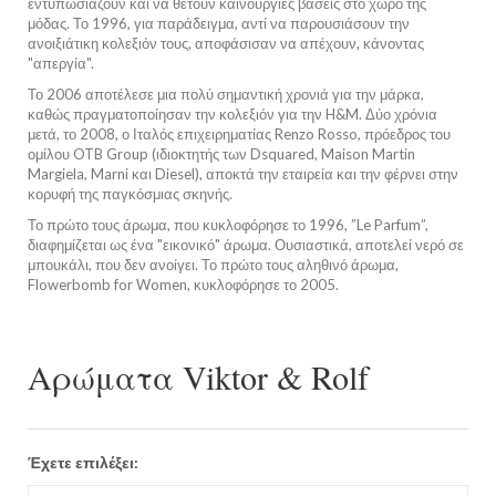
εντυπωσιάζουν και να θέτουν καινούργιες βάσεις στο χώρο της
μόδας. Το 1996, για παράδειγμα, αντί να παρουσιάσουν την
ανοιξιάτικη κολεξιόν τους, αποφάσισαν να απέχουν, κάνοντας
"απεργία".
Το 2006 αποτέλεσε μια πολύ σημαντική χρονιά για την μάρκα,
καθώς πραγματοποίησαν την κολεξιόν για την H&M. Δύο χρόνια
μετά, το 2008, ο Ιταλός επιχειρηματίας Renzo Rosso, πρόεδρος του
ομίλου OTB Group (ιδιοκτητής των Dsquared, Maison Martin
Margiela, Marni και Diesel), αποκτά την εταιρεία και την φέρνει στην
κορυφή της παγκόσμιας σκηνής.
Το πρώτο τους άρωμα, που κυκλοφόρησε το 1996, ”Le Parfum”,
διαφημίζεται ως ένα "εικονικό" άρωμα. Ουσιαστικά, αποτελεί νερό σε
μπουκάλι, που δεν ανοίγει. Το πρώτο τους αληθινό άρωμα,
Flowerbomb for Women, κυκλοφόρησε το 2005.
Αρώματα Viktor & Rolf
Έχετε επιλέξει: