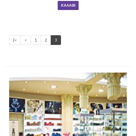
ΚΑΛΆΘΙ
|<
<
1
2
3