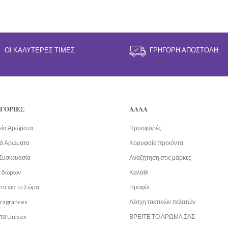
ΟΙ ΚΑΛΎΤΕΡΕΣ ΤΙΜΈΣ
ΓΡΉΓΟΡΗ ΑΠΟΣΤΟΛΉ
ΓΟΡΙΕΣ
ΑΛΛΑ
εία Αρώματα
Προσφορές
ά Αρώματα
Κορυφαία προιόντα
Συσκευασία
Αναζήτηση στις μάρκες
α δώρων
Καλάθι
τα για το Σώμα
Προφίλ
fragrances
Λέσχη τακτικών πελατών
τα Unisex
ΒΡΕΙΤΕ ΤΟ ΑΡΩΜΑ ΣΑΣ