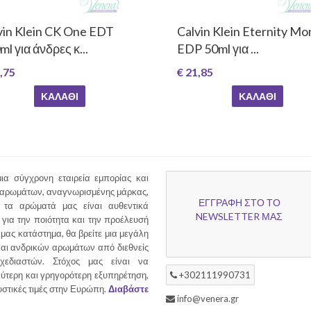
vin Klein CK One EDT
Calvin Klein Eternity M
l για άνδρες κ...
EDP 50ml για ...
,75
€ 21,85
ΚΑΛΆΘΙ
ΚΑΛΆΘΙ
ια σύγχρονη εταιρεία εμπορίας και
 αρωμάτων, αναγνωρισμένης μάρκας,
ΕΓΓΡΑΦΗ ΣΤΟ ΤΟ
τα αρώματά μας είναι αυθεντικά
NEWSLETTER ΜΑΣ
για την ποιότητα και την προέλευσή
 μας κατάστημα, θα βρείτε μια μεγάλη
και ανδρικών αρωμάτων από διεθνείς
χεδιαστών. Στόχος μας είναι να
ύτερη και γρηγορότερη εξυπηρέτηση,
+302111990731
υστικές τιμές στην Ευρώπη.
Διαβάστε
info@venera.gr