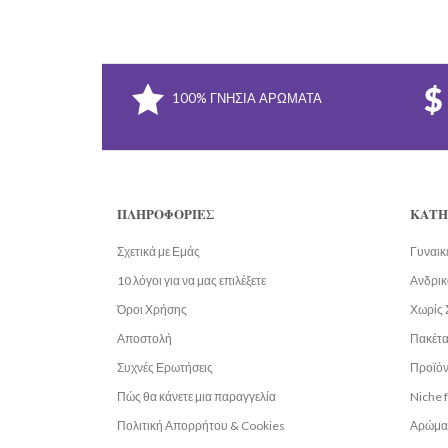
100% ΓΝΉΣΙΑ ΑΡΏΜΑΤΑ
ΠΛΗΡΟΦΟΡΊΕΣ
ΚΑΤΗ
Σχετικά με Εμάς
Γυναικ
10 λόγοι για να μας επιλέξετε
Ανδρικ
Όροι Χρήσης
Χωρίς 
Αποστολή
Πακέτ
Συχνές Ερωτήσεις
Προϊόν
Πώς θα κάνετε μια παραγγελία
Niche 
Πολιτική Απορρήτου & Cookies
Αρώμα