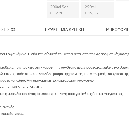
200ml Set
250ml
€ 52,90
€ 19,55
ΣΕΙΣ (0)
ΓΡΑΨΤΕ ΜΙΑ ΚΡΙΤΙΚΗ
ΠΛΗΡΟΦΟΡΙΕ
αγκόσμιο φαινόμενο. Η σύνθετη σύνθεσή του αποτελείται από πολλές αρωματικές νότε
λευθερία. Το μπουκέτο στην κορυφή της σύνθεσης είναι προσεκτικά επιλεγμένο. Αποτελ
ώματος χτυπάει στον λουλουδένιο ρυθμό της βιολέτας, του γιασεμιού, του κρίνου της
 μόσχο και κέδρο. Μια πραγματική ποικιλία αρωματικών νότων!
Fremont και Alberto Morillas.
και η μυρωδιά του είναι μία υπέροχη επιλογή τόσο για άνδρες όσο και για γυναίκες.
ο, ανανάς
χοκάρυδο, γιασεμί