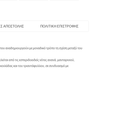
Σ ΑΠΟΣΤΟΛΗΣ
ΠΟΛΙΤΙΚΗ ΕΠΙΣΤΡΟΦΗΣ
ς που αναδημιουργούν με μοναδικό τρόπο τη σχέση μεταξύ του
είται από τις εσπεριδοειδείς νότες ανανά, μανταρινιού,
 κοιλάδας και του τριαντάφυλλου, σε συνδυασμό με