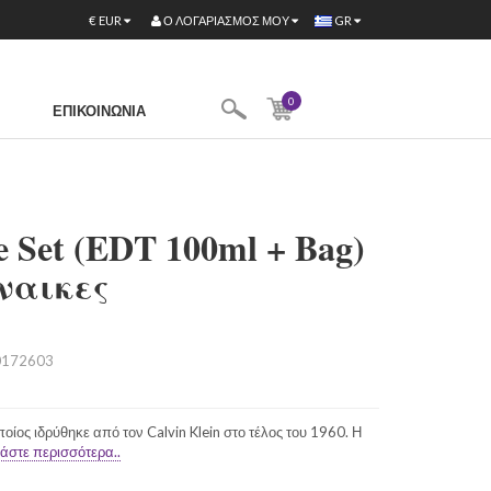
Ο ΛΟΓΑΡΙΑΣΜΌΣ ΜΟΥ
€
EUR
GR
0
ΕΠΙΚΟΙΝΩΝΊΑ
e Set (EDT 100ml + Bag)
ναικες
172603
οποίος ιδρύθηκε από τον Calvin Klein στο τέλος του 1960. Η
άστε περισσότερα..