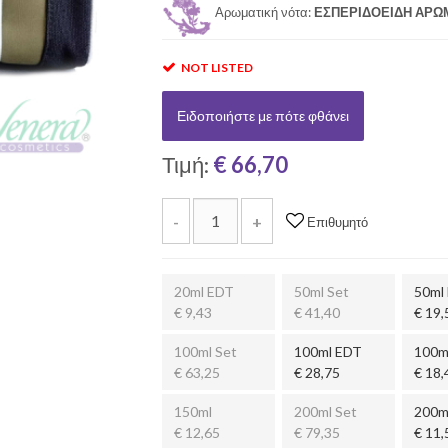
Αρωματική νότα:
ΕΣΠΕΡΙΔΟΕΙΔΗ ΑΡΩ
NOT LISTED
Ειδοποιήστε με πότε φθάνει
Τιμή:
€ 66,70
-
+
Επιθυμητό
20ml EDT
50ml Set
50ml
€ 9,43
€ 41,40
€ 19,
100ml Set
100ml EDT
100m
€ 63,25
€ 28,75
€ 18,
150ml
200ml Set
200m
€ 12,65
€ 79,35
€ 11,