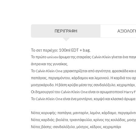
ΠΕΡΙΓΡΑΦΉ
ΑΞΙΟΛΟΓΉ
Το σετ περιέχει: 100ml EDT + bag.
Το πρώτο unisex άρωμα της εταιρείας Calvin Klein γίνεται ένα π
άντρα και της γυναίκας.
Το Calvin Klein One χαρακτηρίζεται από αγνότητα, φρεσκάδα και ε
παπάγιας, περγαμόντου, κάρδαμου και λεμονιού. Η καρδιά του αρ
μοσχοκάρυδο. Η βάση κρύβει μέσα της σανδαλόξυλο, κεχριμπάρι,
Οι δημιουργοί του Calvin Klein One είναι οι αρωματοποιοί Harry 
Το Calvin Klein One είναι ένα μοντέρνο, κομψό και κλασικό άρωμα 
Νότες κορυφής: παπάγια, μανταρίνι, λεμόνι, κάρδαμο, περγαμόντ
Νότες καρδιάς: βιολέτα, τριαντάφυλλο, κρίνος της κοιλάδας, μοσ
Νότες βάσης: σανδαλόξυλο, μόσχος, κέδρος, κεχριμπάρι