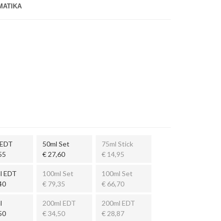
ΜΑΤΙΚΑ
 EDT
50ml Set
75ml Stick
55
€ 27,60
€ 14,95
l EDT
100ml Set
100ml Set
40
€ 79,35
€ 66,70
l
200ml EDT
200ml EDT
50
€ 34,50
€ 28,87