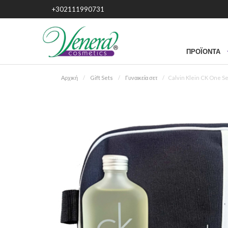
+302111990731
ΠΡΟΪΌΝΤΑ
Αρχική
Gift Sets
Γυναικεία σετ
Calvin Klein CK One Set