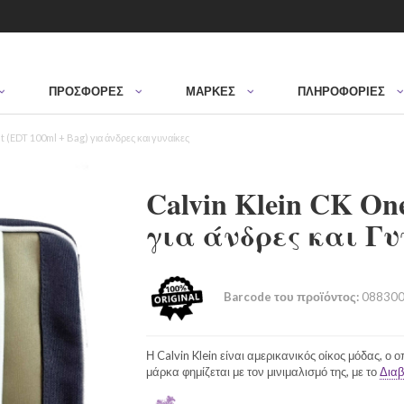
ΠΡΟΣΦΟΡΈΣ
ΜΆΡΚΕΣ
ΠΛΗΡΟΦΟΡΙΕΣ
 (EDT 100ml + Bag) για άνδρες και γυναίκες
Calvin Klein CK On
για άνδρες και Γυ
Barcode του προϊόντος:
088300
Η Calvin Klein είναι αμερικανικός οίκος μόδας, ο 
μάρκα φημίζεται με τον μινιμαλισμό της, με το
Διαβ