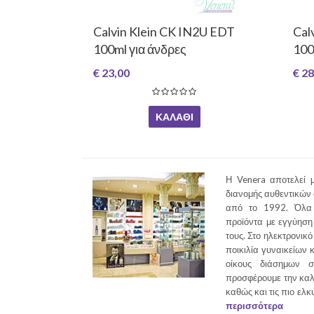
Calvin Klein CK IN2U EDT
Cal
100ml για άνδρες
100m
€ 23,00
€ 28
ΚΑΛΆΘΙ
Η Venera αποτελεί μ
διανομής αυθεντικών
από το 1992. Όλα 
προϊόντα με εγγύηση 
τους. Στο ηλεκτρονικό
ποικιλία γυναικείων 
οίκους διάσημων σ
προσφέρουμε την καλ
καθώς και τις πιο ελκ
περισσότερα