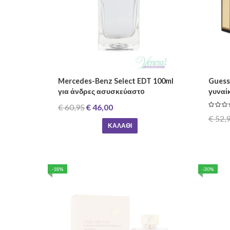
Mercedes-Benz Select EDT 100ml
Guess
για άνδρες ασυσκεύαστo
γυναί
€ 60,95
€ 46,00
€ 52,
ΚΑΛΆΘΙ
-18%
-30%