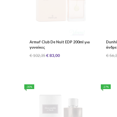
Armaf Club De Nuit EDP 200ml για
Dunhil
γυναίκες
άνδρε
€ 102,35
€ 83,00
€ 56,
-30%
-27%