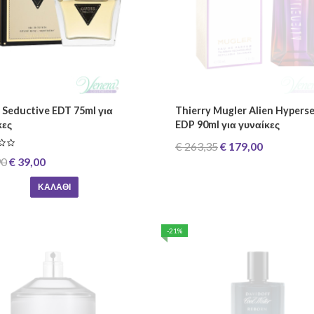
 Seductive EDT 75ml για
Thierry Mugler Alien Hypers
κες
EDP 90ml για γυναίκες
€ 263,35
€ 179,00
90
€ 39,00
ΚΑΛΆΘΙ
-21%