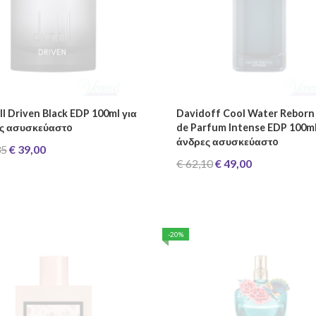
l Driven Black EDP 100ml για
Davidoff Cool Water Reborn
ς ασυσκεύαστo
de Parfum Intense EDP 100ml
άνδρες ασυσκεύαστo
35
€ 39,00
€ 62,10
€ 49,00
-20%