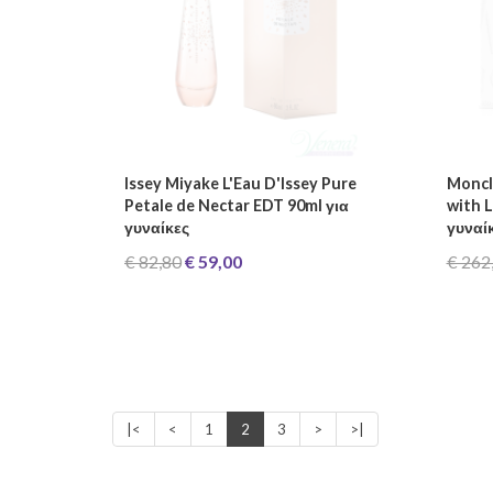
Issey Miyake L'Eau D'Issey Pure
Moncl
Petale de Nectar EDT 90ml για
with L
γυναίκες
γυναί
€ 82,80
€ 59,00
€ 262
|<
<
1
2
3
>
>|