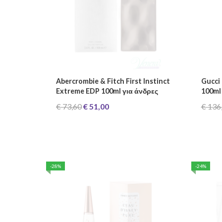
Abercrombie & Fitch First Instinct
Gucci
Extreme EDP 100ml για άνδρες
100ml
€ 73,60
€ 51,00
€ 136
-28%
-24%