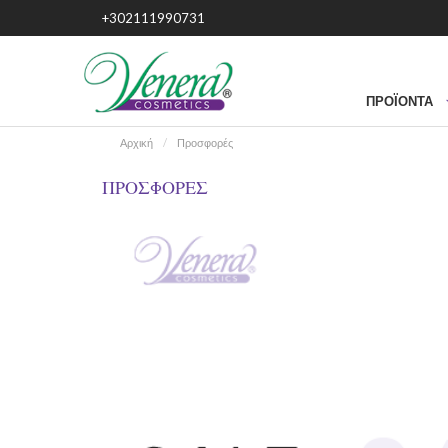
+302111990731
ΠΡΟΪΌΝΤΑ
Αρχική
Προσφορές
ΠΡΟΣΦΟΡΈΣ