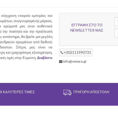
 σύγχρονη εταιρεία εμπορίας και
ρωμάτων, αναγνωρισμένης μάρκας,
ΕΓΓΡΑΦΗ ΣΤΟ ΤΟ
 αρώματά μας είναι αυθεντικά
NEWSLETTER ΜΑΣ
α την ποιότητα και την προέλευσή
ας κατάστημα, θα βρείτε μια μεγάλη
ι ανδρικών αρωμάτων από διεθνείς
διαστών. Στόχος μας είναι να
ερη και γρηγορότερη εξυπηρέτηση,
+302111990731
τικές τιμές στην Ευρώπη.
Διαβάστε
info@venera.gr
ΟΙ ΚΑΛΎΤΕΡΕΣ ΤΙΜΈΣ
ΓΡΉΓΟΡΗ ΑΠΟΣΤΟΛΉ