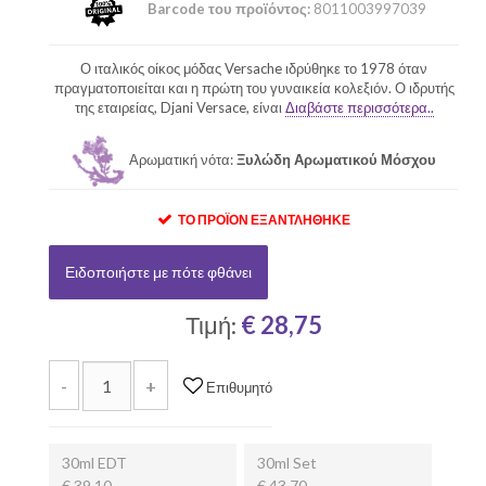
Barcode του προϊόντος:
8011003997039
Ο ιταλικός οίκος μόδας Versache ιδρύθηκε το 1978 όταν
πραγματοποιείται και η πρώτη του γυναικεία κολεξιόν. Ο ιδρυτής
της εταιρείας, Djani Versace, είναι
Διαβάστε περισσότερα..
Αρωματική νότα:
Ξυλώδη Αρωματικού Μόσχου
ΤΟ ΠΡΟΪΌΝ ΕΞΑΝΤΛΉΘΗΚΕ
Ειδοποιήστε με πότε φθάνει
Τιμή:
€ 28,75
-
+
Επιθυμητό
30ml EDT
30ml Set
€ 39,10
€ 43,70