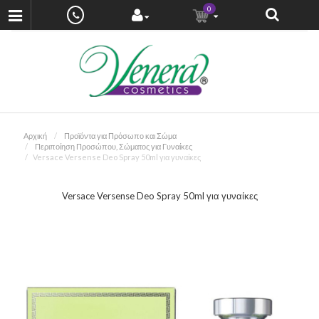
0
Αρχική
Προϊόντα για Πρόσωπο και Σώμα
Περιποίηση Προσώπου, Σώματος για Γυναίκες
Versace Versense Deo Spray 50ml για γυναίκες
Versace Versense Deo Spray 50ml για γυναίκες